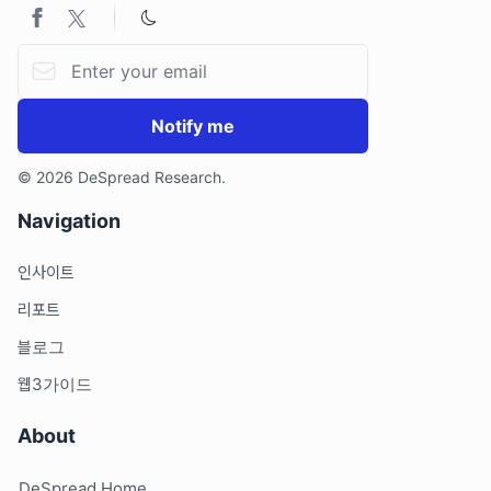
Email address
Notify me
© 2026 DeSpread Research.
Navigation
인사이트
리포트
블로그
웹3가이드
About
DeSpread Home