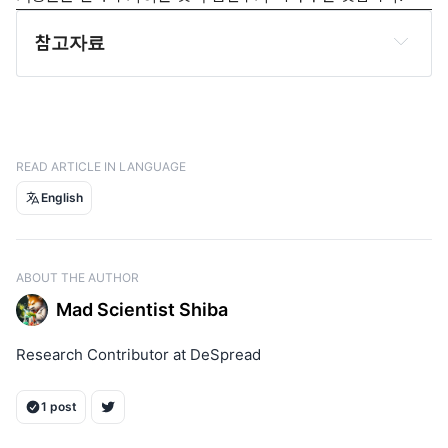
참고자료
Pendle App
Pendle DOCS
GMX Discord
@hildobby, 
Dune Dashboard
READ ARTICLE IN LANGUAGE
Pendle Dashboard
English
Etherscan
Makerburn
ABOUT THE AUTHOR
Arbiscan
Mad Scientist Shiba
Research Contributor at DeSpread
1 post