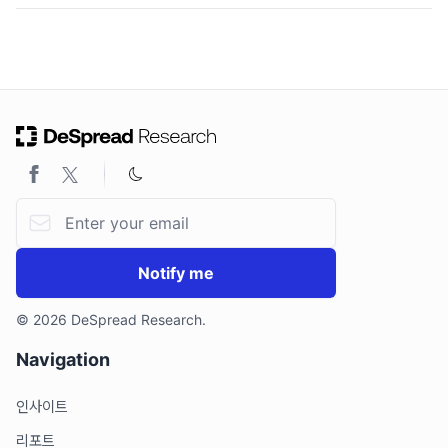
ON THIS PAGE
0. 들어가며
1. Pendle Finance 작동 원리
1.1. 이자 스트리핑
1.2. PT, YT의 상관관계
1.3. PT, YT Price Discovery(가격 발견 매커니즘) : Implied
Email address
APY
1.4. Implied APY ≠ Underlying APY
1.5. Pendle Finance AMM
Notify me
2. Pendle Finance 토크노믹스 구조 및 성장 가능성
2.1. Pendle Finance 토크노믹스
© 2026 DeSpread Research.
2.2. 성장 가능성
Navigation
3. 한계점 : YT 트레이딩 리스크
인사이트
리포트