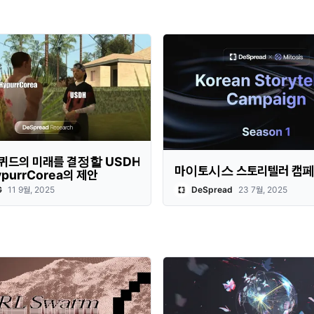
퀴드의 미래를 결정할 USDH
마이토시스 스토리텔러 캠페인
ypurrCorea의 제안
G
11 9월, 2025
DeSpread
23 7월, 2025