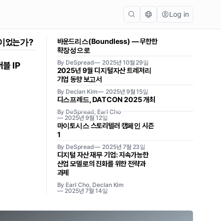
Log in
단이었는가?
바운드리스(Boundless) — 무한한
확장성으로
By DeSpread
2025년 10월 29일
블 IP
2025년 9월 디지털자산 트레저리
기업 동향 보고서
By Declan Kim
2025년 9월 15일
디스프레드, DATCON 2025 개최
By DeSpread, Earl Cho
2025년 9월 12일
마이토시스 스토리텔러 캠페인 시즌
1
By DeSpread
2025년 7월 23일
디지털 자산 재무 기업: 지속가능한
산업 모델로의 진화를 위한 전략과
과제
By Earl Cho, Declan Kim
2025년 7월 14일