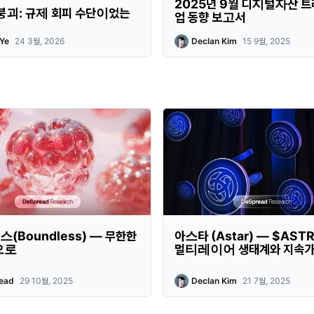
2025년 9월 디지털자산 
붕괴: 규제 회피 수단이었는
업 동향 보고서
Ye
24 3월, 2026
Declan Kim
15 9월, 2025
(Boundless) — 무한한
아스타 (Astar) — $AST
으로
멀티레이어 생태계와 지속가
ead
29 10월, 2025
Declan Kim
21 7월, 2025