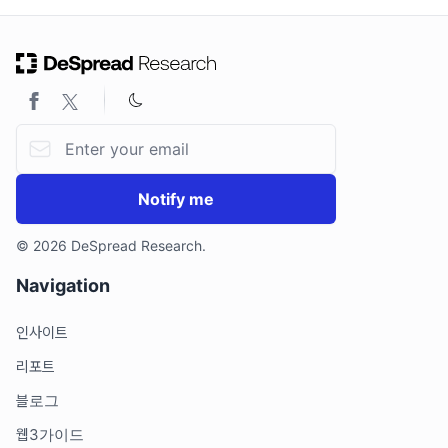
1. 들어가기
2. 리워드 볼트 생성부터 인센티브 분배까지
3. Boost APR에 영향을 주는 요소
3.1. 밸리데이터의 $BGT 에미션
3.2. 리워드 볼트의 인센티브 레이트
Email address
3.3. 밸리데이터의 커미션 비율
4. 마치며
Notify me
4.1. 해결 과제: 인센티브 고갈 문제
© 2026 DeSpread Research.
Navigation
인사이트
리포트
블로그
웹3가이드