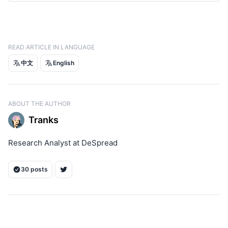
Berachain Docs
Berachain Blog
Nomad Bera, 
A Revised PoL Model: Buffered BGT 
Emissions (Proposal)
READ ARTICLE IN LANGUAGE
bobdbldr’s X post
中文
English
ABOUT THE AUTHOR
Tranks
Research Analyst at DeSpread
30 posts
ON THIS PAGE