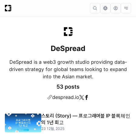
DeSpread
DeSpread is a web3 growth studio providing data-
driven strategy for global teams looking to expand
into the Asian market.
53 posts
despread.io
스토리 (Story) — 프로그래머블 IP 블록체인
의 1년 회고
23 12월, 2025