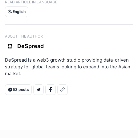
READ ARTICLE IN LANGUAGE
English
ABOUT THE AUTHOR
DeSpread
DeSpread is a web3 growth studio providing data-driven
strategy for global teams looking to expand into the Asian
market.
53 posts
ON THIS PAGE
0. 시스템 요구사항
1. SSH 접속 및 의존성 툴 설치