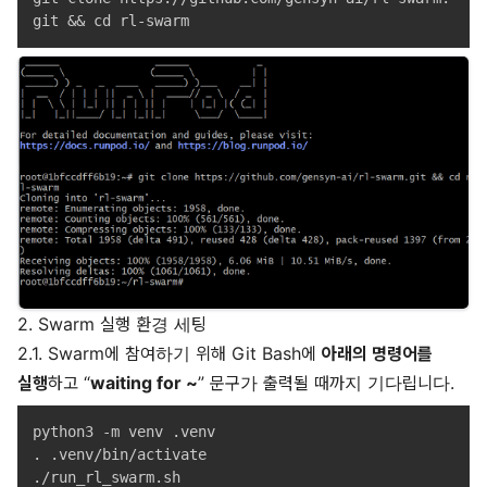
2. Swarm 실행 환경 세팅
2.1. Swarm에 참여하기 위해 Git Bash에
아래의 명령어를
실행
하고 “
waiting for ~
” 문구가 출력될 때까지 기다립니다.
python3 -m venv .venv

. .venv/bin/activate
