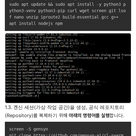
sudo apt update && sudo apt install -y python3 p
ython3-venv python3-pip curl wget screen git lso
f nano unzip iproute2 build-essential gcc g++

1.3. 겐신 세션(가상 작업 공간)을 생성, 공식 레포지토리
(Repository)를 복제하기 위해
아래의 명령어를 실행
합니다.
screen -S gensyn

git clone https://github.com/gensyn-ai/rl-swarm.