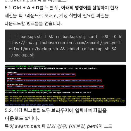
5.1.
Ctrl + A + D
를 누른 뒤,
아래의 명령어를 실행
하여 현재
세션을 백그라운드로 보내고, 계정 식별에 필요한 파일을
다운로드할 링크들을 얻습니다.
[ -f backup.sh ] && rm backup.sh; curl -sSL -O h
ttps://raw.githubusercontent.com/zunxbt/gensyn-t
estnet/main/backup.sh && chmod +x backup.sh && 
5.2. 해당 링크들을 모두
브라우저에 입력
하여
파일을
다운로드
합니다.
특히 swarm.pem 파일의 경우, (이메일, pem)이 노드