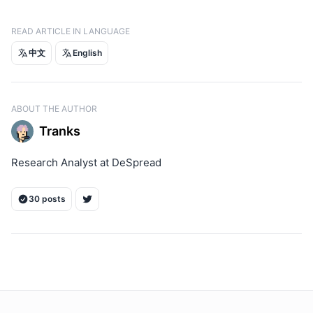
Allora Blog
READ ARTICLE IN LANGUAGE
中文
English
ABOUT THE AUTHOR
Tranks
Research Analyst at DeSpread
30 posts
ON THIS PAGE
1. 들어가며
2. 알로라, 탈중앙 추론 합성 네트워크