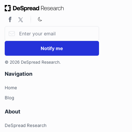
1.2. Proof-of-Creativity
1.3. 可程式 IP 授权 (Programmable IP License)
2. Story 和 AI Agents
Email address
2.1. Agent TCP/IP
2.2. AI Agent 经济的新标准
Notify me
3. Story 生态
3.1. IPFi
© 2026 DeSpread Research.
3.2. AIxIP
Navigation
3.3. AI Agent
4. 结论
Home
Blog
About
DeSpread Research