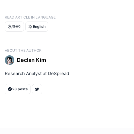
IPFi
Story Ecosystem - Getting Started
READ ARTICLE IN LANGUAGE
Story Foundation, 
Agent TCP/IP: An Agent-to-Agent 
한국어
English
Transaction System
Jacob Tucker’s X
zerokn0wledge_’s X
ABOUT THE AUTHOR
Cantina’s X
Declan Kim
Four Pillars, 
Why Do We Need Story Protocol?
Research Analyst at DeSpread
Four Pillars, 
Agent TCP/IP: Amplifying AI Agent 
Capabilities by 100x
23 posts
ON THIS PAGE
1. 引言
1.1. Story Network 的架构