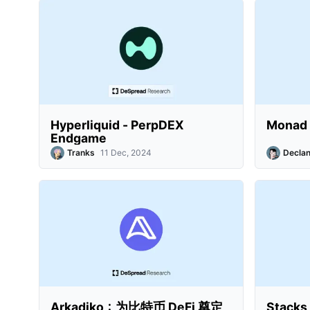
Hyperliquid - PerpDEX
Mona
Endgame
Tranks
11 Dec, 2024
Declan
Arkadiko：为比特币 DeFi 奠定
Stack