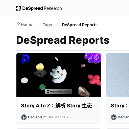
Home
Tags
DeSpread Reports
DeSpread Reports
Story A to Z：解析 Story 生态
Story：
Declan Kim
04 Mar, 2025
Declan