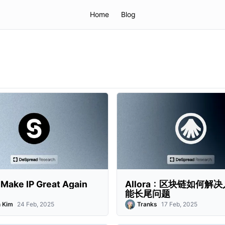
Home
Blog
Make IP Great Again
Allora：区块链如何解
能长尾问题
 Kim
24 Feb, 2025
Tranks
17 Feb, 2025