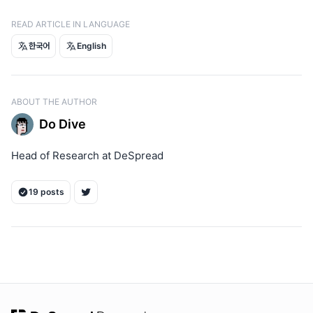
Stacks Validator Network
READ ARTICLE IN LANGUAGE
StackingDAO, 
The Role of Stacks Signers and 
한국어
English
Stacking DAO For a Resilient Network
StackingDAO docs
Philip De Smedt and Niel Deckx, 
How Stacking DAO 
ABOUT THE AUTHOR
Uses NFTs to Create Withdrawal Receipts
Do Dive
Signal21 Analytics
Defillama
Head of Research at DeSpread
Do Dive, 
Stacks Nakamoto 升级，
一个准备脱颖而出的蝴蝶
19 posts
ON THIS PAGE
1. 流动性质押服务概述
1.1. 流动性质押的作用
1.2. 对其他链的适用性